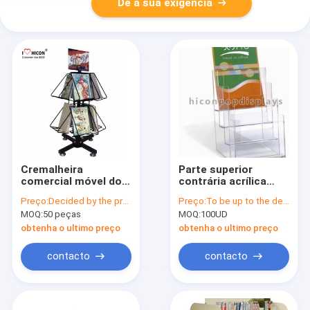
Dê a sua exigência
Cremalheira
Parte superior
comercial móvel do
contrária acrílica
girador do fio da
clara de suportes de
Preço:
Decided by the product specifications
Preço:
To be up to the details
exposição de livro
exposição dos
MOQ:
50 peças
MOQ:
100UD
dos dispositivos
dispositivos
bondes da loja dos
elétricos da loja
obtenha o ultimo preço
obtenha o ultimo preço
cartões
contacto
contacto