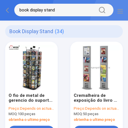
Book Display Stand
(34)
O fio de metal de
Cremalheira de
gerencio do suporte
exposição do livro do
de exposição do livro
mapa do jornal do
Preço:
Depends on actual specifications
Preço:
Depends on actual specifications
Pockets o suporte
metal dos suportes
MOQ:
100 peças
MOQ:
50 peças
de exposição do
de exposição do
revestimento do CD
revestimento da loja
obtenha o ultimo preço
obtenha o ultimo preço
do livro