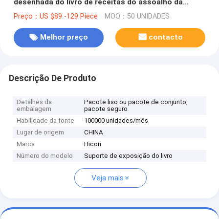
desenhada do livro de receitas do assoalho da
cremalheira de exposição do girador
Preço：US $89 -129 Piece
MOQ：50 UNIDADES
Melhor preço
contacto
Descrição De Produto
Detalhes da
Pacote liso ou pacote de conjunto,
embalagem
pacote seguro
Habilidade da fonte
100000 unidades/mês
Lugar de origem
CHINA
Marca
Hicon
Número do modelo
Suporte de exposição do livro
Veja mais