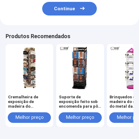
Continue
Produtos Recomendados
Cremalheira de
Suporte de
Brinquedos de
exposição de
exposição feito sob
madeira do ga
madeira do
encomenda para pôr
do metal da
esparadrapo para
sua exposição de
cremalheira d
carro da cremalheira
madeira da
exposição do g
Melhor preço
Melhor preço
Melhor pr
de exposição do
cremalheira do
da plataforma
girador da loja
girador do fio do
giratória do
desempenho
revestimento 
penduram a
cremalheira d