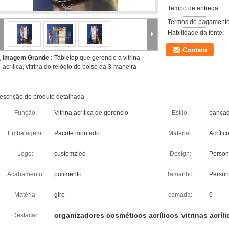
Tempo de entrega:
Termos de pagamento
Habilidade da fonte:
Contato
Imagem Grande :
Tabletop que gerencie a vitrina
acrílica, vitrina do relógio de bolso da 3-maneira
escrição de produto detalhada
Função:
Vitrina acrílica de gerencio
Estilo:
banca
Embalagem:
Pacote montado
Material:
Acrílic
Logo:
customzied
Design:
Person
Acabamento:
polimento
Tamanho:
Person
Matéria:
giro
camada:
6
organizadores cosméticos acrílicos
vitrinas acríl
Destacar:
,