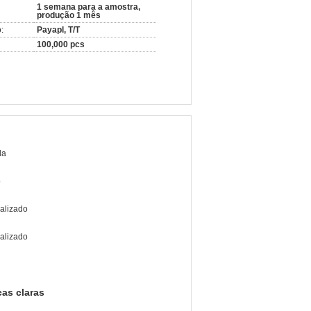
1 semana para a amostra,
produção 1 mês
:
Payapl, T/T
100,000 pcs
da
o
alizado
alizado
icas claras