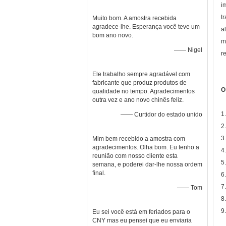
i
t
Muito bom. A amostra recebida
agradece-lhe. Esperança você teve um
a
bom ano novo.
m
—— Nigel
r
Ele trabalho sempre agradável com
fabricante que produz produtos de
O
qualidade no tempo. Agradecimentos
outra vez e ano novo chinês feliz.
1
—— Curtidor do estado unido
2
3
Mim bem recebido a amostra com
agradecimentos. Olha bom. Eu tenho a
4
reunião com nosso cliente esta
5
semana, e poderei dar-lhe nossa ordem
final.
6
7
—— Tom
8
9
Eu sei você está em feriados para o
CNY mas eu pensei que eu enviaria