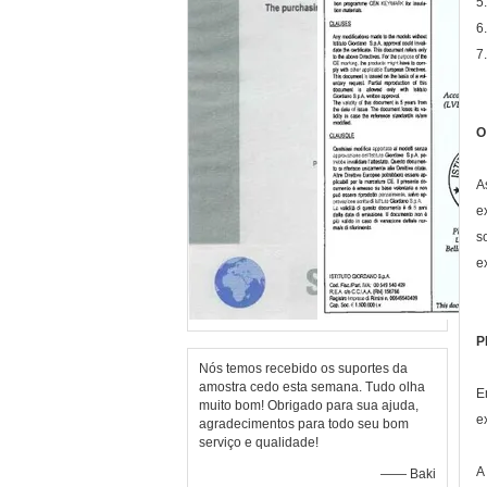
5
6
7
O
A
e
s
e
P
Nós temos recebido os suportes da
amostra cedo esta semana. Tudo olha
E
muito bom! Obrigado para sua ajuda,
e
agradecimentos para todo seu bom
serviço e qualidade!
A
—— Baki