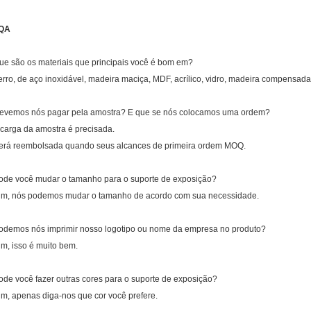
QA
ue são os materiais que principais você é bom em?
erro, de aço inoxidável, madeira maciça, MDF, acrílico, vidro, madeira compensada,
evemos nós pagar pela amostra? E que se nós colocamos uma ordem?
 carga da amostra é precisada.
erá reembolsada quando seus alcances de primeira ordem MOQ.
ode você mudar o tamanho para o suporte de exposição?
im, nós podemos mudar o tamanho de acordo com sua necessidade.
odemos nós imprimir nosso logotipo ou nome da empresa no produto?
im, isso é muito bem.
ode você fazer outras cores para o suporte de exposição?
im, apenas diga-nos que cor você prefere.