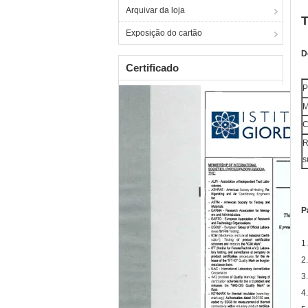
Arquivar da loja
T
Exposição do cartão
D
Certificado
P
M
C
R
s
P
1
2
3
4