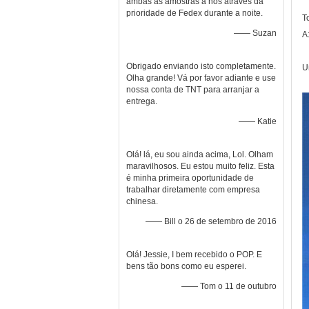
ambas as amostras a nós através da
prioridade de Fedex durante a noite.
T
—— Suzan
A
Obrigado enviando isto completamente.
U
Olha grande! Vá por favor adiante e use
nossa conta de TNT para arranjar a
entrega.
—— Katie
Olá! lá, eu sou ainda acima, Lol. Olham
maravilhosos. Eu estou muito feliz. Esta
é minha primeira oportunidade de
trabalhar diretamente com empresa
chinesa.
—— Bill o 26 de setembro de 2016
Olá! Jessie, I bem recebido o POP. E
bens tão bons como eu esperei.
—— Tom o 11 de outubro