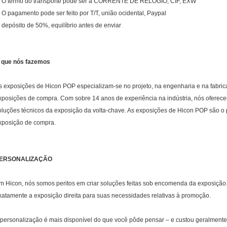
. O termo do transporte pode ser a CORRENTE DE RELÓGIO, CIF, EXW
. O pagamento pode ser feito por T/T, união ocidental, Paypal
. depósito de 50%, equilíbrio antes de enviar
 que nós fazemos
s exposições de Hicon POP especializam-se no projeto, na engenharia e na fabri
xposições de compra. Com sobre 14 anos de experiência na indústria, nós oferecem
oluções técnicos da exposição da volta-chave. As exposições de Hicon POP são o 
xposição de compra.
ERSONALIZAÇÃO
m Hicon, nós somos peritos em criar soluções feitas sob encomenda da exposição
xatamente a exposição direita para suas necessidades relativas à promoção.
 personalização é mais disponível do que você pôde pensar – e custou geralmente