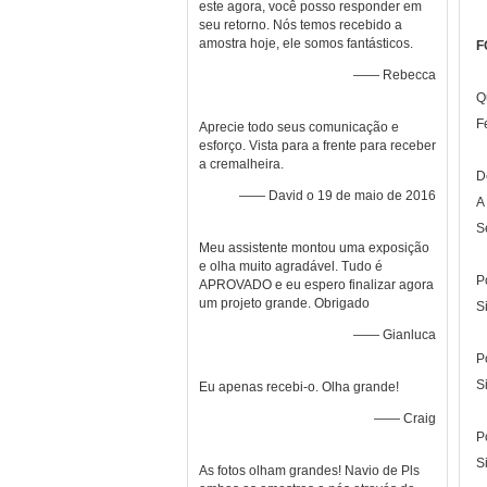
este agora, você posso responder em
seu retorno. Nós temos recebido a
amostra hoje, ele somos fantásticos.
F
—— Rebecca
Q
F
Aprecie todo seus comunicação e
esforço. Vista para a frente para receber
a cremalheira.
D
—— David o 19 de maio de 2016
A
S
Meu assistente montou uma exposição
e olha muito agradável. Tudo é
P
APROVADO e eu espero finalizar agora
um projeto grande. Obrigado
S
—— Gianluca
P
S
Eu apenas recebi-o. Olha grande!
—— Craig
P
S
As fotos olham grandes! Navio de Pls