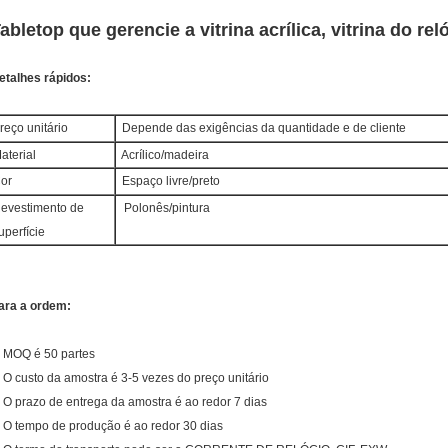
abletop que gerencie a vitrina acrílica, vitrina do re
etalhes rápidos:
reço unitário
Depende das exigências da quantidade e de cliente
aterial
Acrílico/madeira
or
Espaço livre/preto
evestimento de
Polonês/pintura
uperfície
ara a ordem:
. MOQ é 50 partes
. O custo da amostra é 3-5 vezes do preço unitário
. O prazo de entrega da amostra é ao redor 7 dias
. O tempo de produção é ao redor 30 dias