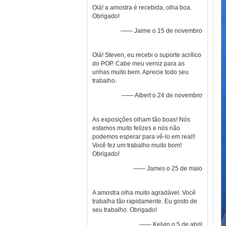
Olá! a amostra é recebida, olha boa.
Obrigado!
—— Jaime o 15 de novembro
Olá! Steven, eu recebi o suporte acrílico
do POP. Cabe meu verniz para as
unhas muito bem. Aprecie todo seu
trabalho.
—— Albert o 24 de novembro
As exposições olham tão boas! Nós
estamos muito felizes e nós não
podemos esperar para vê-lo em real!!
Você fez um trabalho muito bom!
Obrigado!
—— James o 25 de maio
A amostra olha muito agradável. Você
trabalha tão rapidamente. Eu gosto de
seu trabalho. Obrigado!
—— Kelvin o 5 de abril