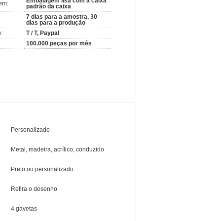
Embalagem lisa com a caixa
em:
padrão da caixa
7 dias para a amostra, 30
dias para a produção
:
T / T, Paypal
100.000 peças por mês
Personalizado
Metal, madeira, acrílico, conduzido
Preto ou personalizado
Refira o desenho
4 gavetas