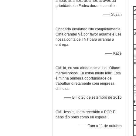
ambas as amostras a nós através da
prioridade de Fedex durante a noite.
P
—— Suzan
E
Obrigado enviando isto completamente.
S
Olha grande! Vá por favor adiante e use
nossa conta de TNT para arranjar a
entrega.
E
—— Katie
b
E
Olá! lá, eu sou ainda acima, Lol. Olham
maravilhosos. Eu estou muito feliz. Esta
é minha primeira oportunidade de
E
trabalhar diretamente com empresa
d
chinesa.
E
—— Bill o 26 de setembro de 2016
e
E
Olá! Jessie, I bem recebido o POP. E
bens tão bons como eu esperei.
E
—— Tom o 11 de outubro