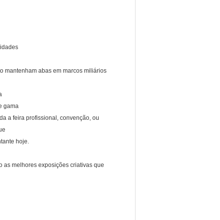
sidades
jeto mantenham abas em marcos miliários
a
de gama
da a feira profissional, convenção, ou
ue
tante hoje.
o as melhores exposições criativas que