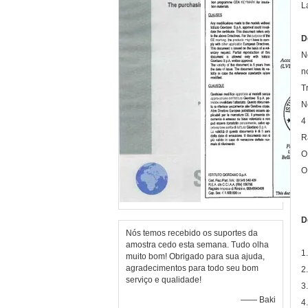
L
D
N
n
T
N
4
R
O
O
D
Nós temos recebido os suportes da
amostra cedo esta semana. Tudo olha
1
muito bom! Obrigado para sua ajuda,
agradecimentos para todo seu bom
2
serviço e qualidade!
3
—— Baki
4