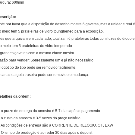
argura: 600mm
escrição:
ote por favor que a disposição do desenho mostra 6 gavetas, mas a unidade real 
o meio tem 5 prateleiras de vidro tounghened para a exposição.
rês que arquivam em cada lado, totalizam 6 prateleiras todas com luzes do diodo e
o meio tem 5 prateleiras do vidro temperado
 grandes gavetas com a mesma chave mestra.
azão para vender: Sobressalente um e já não necessário.
 logotipo do tipo pode ser removido facilmente.
 cartaz da gota traseira pode ser removido e mudança.
etalhes da ordem:
. o prazo de entrega da amostra é 5-7 dias após o pagamento
. o custo da amostra é 3-5 vezes do preço unitário
. As condições de entrega são a CORRENTE DE RELÓGIO, CIF, EXW
. O tempo de produção é ao redor 30 dias após o depoist