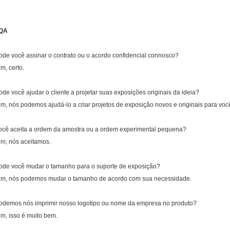
QA
ode você assinar o contrato ou o acordo confidencial connosco?
im, certo.
ode você ajudar o cliente a projetar suas exposições originais da ideia?
im, nós podemos ajudá-lo a criar projetos de exposição novos e originais para voc
ocê aceita a ordem da amostra ou a ordem experimental pequena?
im, nós aceitamos.
ode você mudar o tamanho para o suporte de exposição?
im, nós podemos mudar o tamanho de acordo com sua necessidade.
odemos nós imprimir nosso logotipo ou nome da empresa no produto?
im, isso é muito bem.