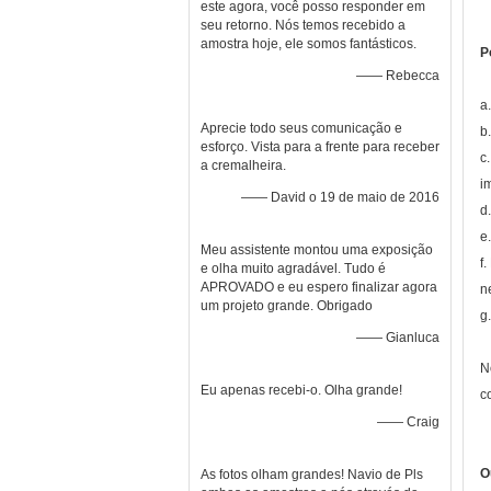
este agora, você posso responder em
seu retorno. Nós temos recebido a
amostra hoje, ele somos fantásticos.
P
—— Rebecca
a
Aprecie todo seus comunicação e
b
esforço. Vista para a frente para receber
c
a cremalheira.
i
—— David o 19 de maio de 2016
d
e
Meu assistente montou uma exposição
f
e olha muito agradável. Tudo é
APROVADO e eu espero finalizar agora
n
um projeto grande. Obrigado
g
—— Gianluca
N
Eu apenas recebi-o. Olha grande!
c
—— Craig
O
As fotos olham grandes! Navio de Pls