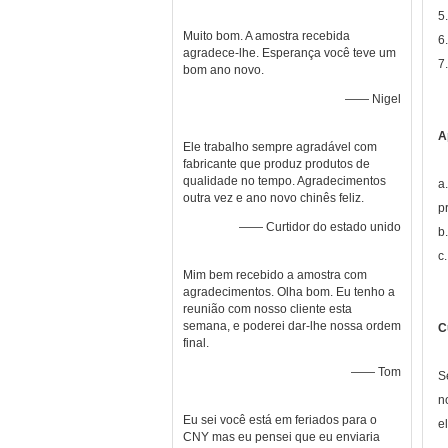
5
Muito bom. A amostra recebida
6
agradece-lhe. Esperança você teve um
7
bom ano novo.
—— Nigel
A
Ele trabalho sempre agradável com
fabricante que produz produtos de
qualidade no tempo. Agradecimentos
a
outra vez e ano novo chinês feliz.
p
—— Curtidor do estado unido
b
c
Mim bem recebido a amostra com
agradecimentos. Olha bom. Eu tenho a
reunião com nosso cliente esta
semana, e poderei dar-lhe nossa ordem
C
final.
—— Tom
S
n
Eu sei você está em feriados para o
e
CNY mas eu pensei que eu enviaria