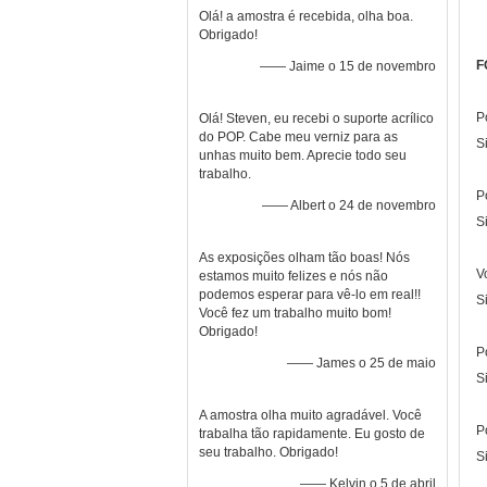
Olá! a amostra é recebida, olha boa.
Obrigado!
F
—— Jaime o 15 de novembro
P
Olá! Steven, eu recebi o suporte acrílico
do POP. Cabe meu verniz para as
S
unhas muito bem. Aprecie todo seu
trabalho.
P
—— Albert o 24 de novembro
S
As exposições olham tão boas! Nós
V
estamos muito felizes e nós não
podemos esperar para vê-lo em real!!
S
Você fez um trabalho muito bom!
Obrigado!
P
—— James o 25 de maio
S
A amostra olha muito agradável. Você
P
trabalha tão rapidamente. Eu gosto de
seu trabalho. Obrigado!
S
—— Kelvin o 5 de abril