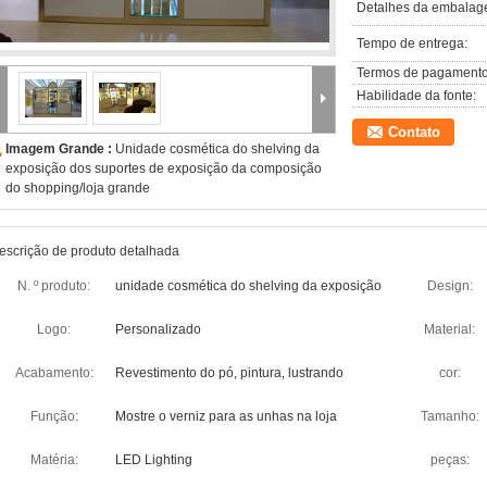
Detalhes da embalag
Tempo de entrega:
Termos de pagamento
Habilidade da fonte:
Contato
Imagem Grande :
Unidade cosmética do shelving da
exposição dos suportes de exposição da composição
do shopping/loja grande
escrição de produto detalhada
N. º produto:
unidade cosmética do shelving da exposição
Design:
Logo:
Personalizado
Material:
Acabamento:
Revestimento do pó, pintura, lustrando
cor:
Função:
Mostre o verniz para as unhas na loja
Tamanho:
Matéria:
LED Lighting
peças: