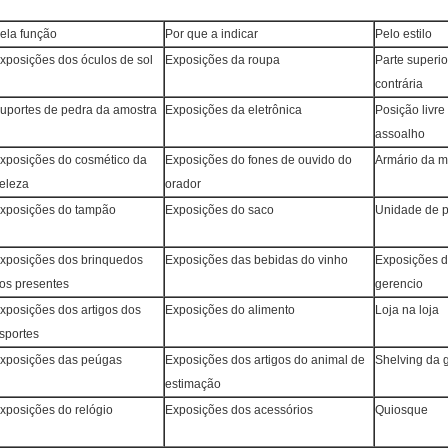
ela função
Por que a indicar
Pelo estilo
xposições dos óculos de sol
Exposições da roupa
Parte superio
contrária
uportes de pedra da amostra
Exposições da eletrônica
Posição livre
assoalho
xposições do cosmético da
Exposições do fones de ouvido do
Armário da m
eleza
orador
xposições do tampão
Exposições do saco
Unidade de 
xposições dos brinquedos
Exposições das bebidas do vinho
Exposições 
os presentes
gerencio
xposições dos artigos dos
Exposições do alimento
Loja na loja
sportes
xposições das peúgas
Exposições dos artigos do animal de
Shelving da 
estimação
xposições do relógio
Exposições dos acessórios
Quiosque