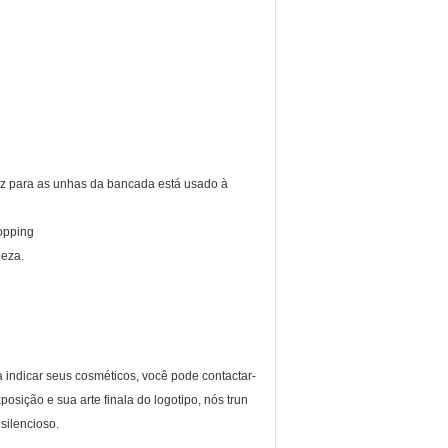
niz para as unhas da bancada está usado à
opping
leza.
 indicar seus cosméticos, você pode contactar-
sição e sua arte finala do logotipo, nós trun
silencioso.