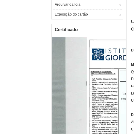
Arquivar da loja
Exposição do cartão
U
c
Certificado
D
M
Q
P
P
L
U
D
A
C