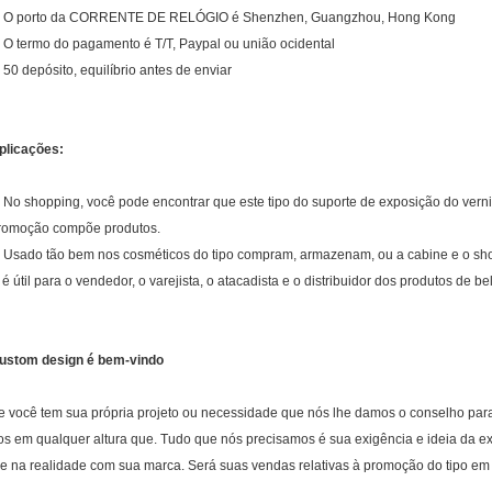
. O porto da CORRENTE DE RELÓGIO é Shenzhen, Guangzhou, Hong Kong
. O termo do pagamento é T/T, Paypal ou união ocidental
. 50 depósito, equilíbrio antes de enviar
plicações:
. No shopping, você pode encontrar que este tipo do suporte de exposição do ver
romoção compõe produtos.
. Usado tão bem nos cosméticos do tipo compram, armazenam, ou a cabine e o sh
. é útil para o vendedor, o varejista, o atacadista e o distribuidor dos produtos de be
ustom design é bem-vindo
e você tem sua própria projeto ou necessidade que nós lhe damos o conselho para
os em qualquer altura que. Tudo que nós precisamos é sua exigência e ideia da expo
le na realidade com sua marca. Será suas vendas relativas à promoção do tipo em 