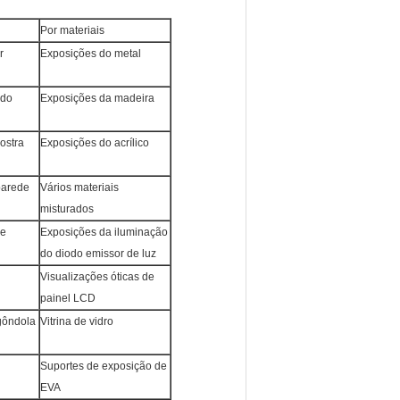
Por materiais
r
Exposições do metal
 do
Exposições da madeira
ostra
Exposições do acrílico
parede
Vários materiais
misturados
de
Exposições da iluminação
do diodo emissor de luz
Visualizações óticas de
painel LCD
gôndola
Vitrina de vidro
Suportes de exposição de
EVA