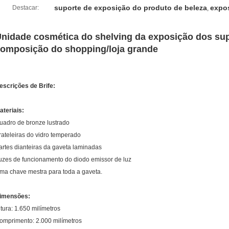
suporte de exposição do produto de beleza
expos
Destacar:
,
nidade cosmética do shelving da exposição dos su
omposição do shopping/loja grande
escrições de Brife:
ateriais:
uadro de bronze lustrado
rateleiras do vidro temperado
artes dianteiras da gaveta laminadas
uzes de funcionamento do diodo emissor de luz
ma chave mestra para toda a gaveta.
imensões:
ltura: 1.650 milímetros
omprimento: 2.000 milímetros