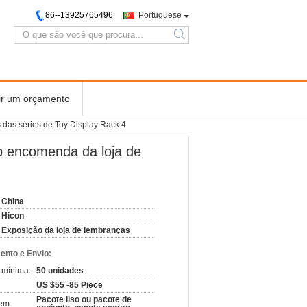
86--13925765496
Portuguese
search
ir um orçamento
 das séries de Toy Display Rack 4
b encomenda da loja de
China
Hicon
Exposição da loja de lembranças
nto e Envio:
 mínima:
50 unidades
US $55 -85 Piece
Pacote liso ou pacote de
em: