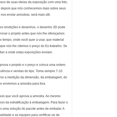
sco de suas ideias da exposição com uma foto,
ais depois que nós conhecemos mais sobre seus
 nos enviar amostras, será mais útil.
emos rendições e desenhos. o desenho 3D pode
rovar o projeto antes que nós lhe ofereçamos
 tempo, onde você quer a usar, que material
s que nós lhe citemos o preço do Ex-trabalho. Se
er a onde estas exposições enviam.
rova o projeto e o preço e coloca uma ordem.
fluência e vendas do tipo. Toma sempre 7-10
 como a medição da dimensão, da embalagem, do
he enviemos a amostra para fora.
ois que você aprova a amostra. Ao mesmo
deos da estratificação à embalagem. Para fazer o
s uma solução do pacote antes de embalar. A
alidade e as equipes para certificar-se da