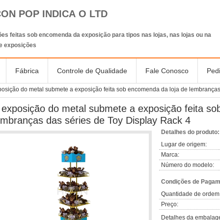
CON POP INDICA O LTD
es feitas sob encomenda da exposição para tipos nas lojas, nas lojas ou na
de exposições
Fábrica
Controle de Qualidade
Fale Conosco
Ped
posição do metal submete a exposição feita sob encomenda da loja de lembranças
 exposição do metal submete a exposição feita so
embranças das séries de Toy Display Rack 4
Detalhes do produto:
Lugar de origem:
Marca:
Número do modelo:
Condições de Pagame
Quantidade de ordem
Preço:
Detalhes da embalag