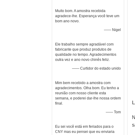
Muito bom. A amostra recebida
agradece-lhe. Esperança você teve um
bom ano novo.
—— Nigel
Ele trabalho sempre agradável com
fabricante que produz produtos de
qualidade no tempo. Agradecimentos
outra vez e ano novo chinês feliz.
—— Curtidor do estado unido
Mim bem recebido a amostra com
agradecimentos. Olha bom. Eu tenho a
reunião com nosso cliente esta
semana, e poderei dar-lhe nossa ordem
L
final.
—— Tom
N
s
Eu sei você está em feriados para o
CNY mas eu pensei que eu enviaria