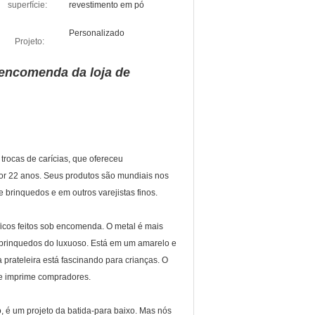
superfície:
revestimento em pó
Personalizado
Projeto:
 encomenda da loja de
trocas de carícias, que ofereceu
por 22 anos. Seus produtos são mundiais nos
e brinquedos e em outros varejistas finos.
ficos feitos sob encomenda. O metal é mais
 brinquedos do luxuoso. Está em um amarelo e
 prateleira está fascinando para crianças. O
o e imprime compradores.
io, é um projeto da batida-para baixo. Mas nós