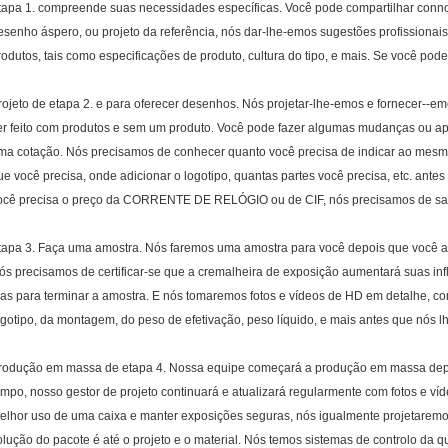
tapa 1. compreende suas necessidades específicas. Você pode compartilhar conno
esenho áspero, ou projeto da referência, nós dar-lhe-emos sugestões profission
rodutos, tais como especificações de produto, cultura do tipo, e mais. Se você pode
rojeto de etapa 2. e para oferecer desenhos. Nós projetar-lhe-emos e fornecer--
er feito com produtos e sem um produto. Você pode fazer algumas mudanças ou ap
ma cotação. Nós precisamos de conhecer quanto você precisa de indicar ao mesmo
ue você precisa, onde adicionar o logotipo, quantas partes você precisa, etc. ante
ocê precisa o preço da CORRENTE DE RELÓGIO ou de CIF, nós precisamos de sab
tapa 3. Faça uma amostra. Nós faremos uma amostra para você depois que você ap
ós precisamos de certificar-se que a cremalheira de exposição aumentará suas in
ias para terminar a amostra. E nós tomaremos fotos e vídeos de HD em detalhe,
ogotipo, da montagem, do peso de efetivação, peso líquido, e mais antes que nós l
rodução em massa de etapa 4. Nossa equipe começará a produção em massa dep
empo, nosso gestor de projeto continuará e atualizará regularmente com fotos e ví
elhor uso de uma caixa e manter exposições seguras, nós igualmente projetaremo
olução do pacote é até o projeto e o material. Nós temos sistemas de controlo da qu