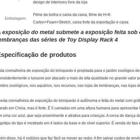
design de interiores livre da loja
Filme da bolha e caixa da caixa, filme de H=K
Embalagem:
Carton+Foam+Stretch, caixa forte da exportação e caixa
 exposição do metal submete a exposição feita sob
embranças das séries de Toy Display Rack 4
Especificação de produtos
sta cremalheira de exposição do brinquedo é projetada para o jardim zoológico de 
onsistentemente o luxuoso por atacado o mais de alta qualidade no grande valor 
ardins zoológicos, nos aquários, nos recursos, nas lojas de lembranças, nas lojas d
 esta cremalheira de exposição do brinquedo é autônoma e feita do metal com grá
arato em China, mas é forte. É 5 camadas em uma altura humana para apresentar
m uma cor azul, que seja proeminente e atrativa para crianças. A cerca de dança da
ogotipo do tipo é mostrado em 4 lados da base e do nível superior. É venda do tip
lém disso, há 4 rodízios que faz fácil se mover ao redor. A fim salvar custos de env