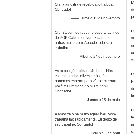
E
Olá! a amostra é recebida, olha boa.
Obrigado!
d
p
—— Jaime o 15 de novembro
P
Olá! Steven, eu recebi o suporte acrílico
do POP. Cabe meu verniz para as
s
unhas muito bem. Aprecie todo seu
u
trabalho.
q
—— Albert o 24 de novembro
v
As exposições olham tão boas! Nós
E
estamos muito felizes e nós não
podemos esperar para vê-lo em real!!
N
Você fez um trabalho muito bom!
d
Obrigado!
l
—— James o 25 de maio
P
A amostra olha muito agradável. Você
t
trabalha tão rapidamente. Eu gosto de
seu trabalho. Obrigado!
m
s
—— Kelvin o 5 de abril