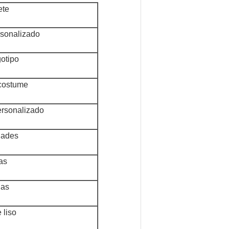
ete
sonalizado
otipo
costume
rsonalizado
dades
as
ias
 liso