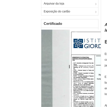
Arquivar da loja
Exposição do cartão
Certificado
A
l
E
c
j
E
b
e
l
A