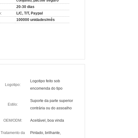
conjunto, pacote seguro
20-30 dias
:
L/C, T/T, Paypal
100000 unidades/mês
Logotipo feito sob
Logotipo:
encomenda do tipo
Suporte da parte superior
Estilo:
contrária ou do assoalho
OEM/ODM:
Aceitável, boa vinda
Tratamento da
Pintado, brilhante,