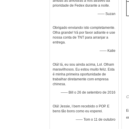
ambas as amostras a nós através da
prioridade de Fedex durante a noite.
—— Suzan
Obrigado enviando isto completamente.
Olha grande! Vá por favor adiante e use
nossa conta de TNT para arranjar a
entrega.
—— Katie
Olá! lá, eu sou ainda acima, Lol. Olham
maravilhosos. Eu estou muito feliz. Esta
é minha primeira oportunidade de
trabalhar diretamente com empresa
chinesa.
—— Bill o 26 de setembro de 2016
C
Olá! Jessie, I bem recebido o POP. E
E
bens tão bons como eu esperei.
e
—— Tom o 11 de outubro