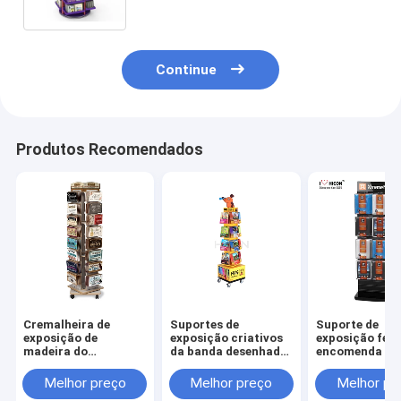
a madeira
Continue
Produtos Recomendados
Cremalheira de
Suportes de
Suporte de
exposição de
exposição criativos
exposição feit
madeira do
da banda desenhada
encomenda pa
esparadrapo para
do livro de receitas
sua exposição
carro da cremalheira
do assoalho da
madeira da
Melhor preço
Melhor preço
Melhor pr
de exposição do
cremalheira de
cremalheira d