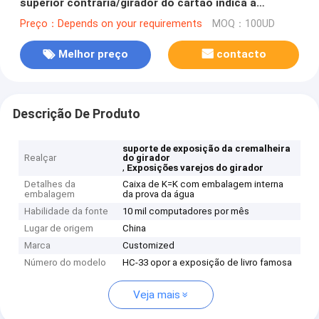
superior contrária/girador do cartão indica a
madeira
Preço：Depends on your requirements
MOQ：100UD
Melhor preço
contacto
Descrição De Produto
suporte de exposição da cremalheira
Realçar
do girador
,
Exposições varejos do girador
Detalhes da
Caixa de K=K com embalagem interna
embalagem
da prova da água
Habilidade da fonte
10 mil computadores por mês
Lugar de origem
China
Marca
Customized
Número do modelo
HC-33 opor a exposição de livro famosa
Veja mais