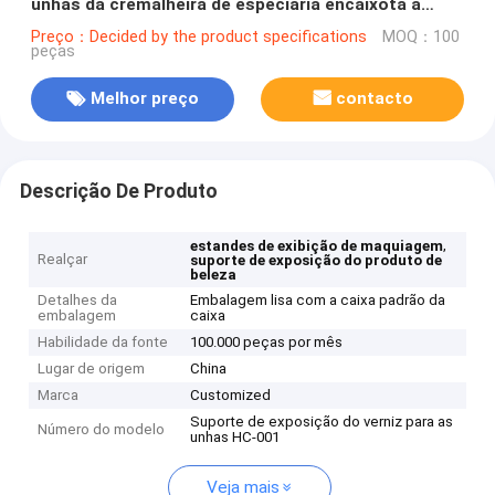
unhas da cremalheira de especiaria encaixota a
parte superior contrária
Preço：Decided by the product specifications
MOQ：100
peças
Melhor preço
contacto
Descrição De Produto
,
estandes de exibição de maquiagem
Realçar
suporte de exposição do produto de
beleza
Detalhes da
Embalagem lisa com a caixa padrão da
embalagem
caixa
Habilidade da fonte
100.000 peças por mês
Lugar de origem
China
Marca
Customized
Suporte de exposição do verniz para as
Número do modelo
unhas HC-001
Veja mais