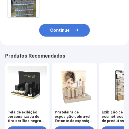
de especiaria encaixota a parte
superior contrária
Continue
Produtos Recomendados
Tela de exibição
Prateleira de
Exibição de pr
personalizada de
exposição dobrável
cosméticos Ex
tira acrílica negra
Estante de exposição
de produtos
com logotipo
de cosméticos
cosméticos